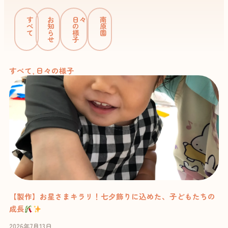
す
お
日々
南
べ
知
の
原
て
ら
様
園
せ
子
すべて
,
日々の様子
【製作】お星さまキラリ！七夕飾りに込めた、子どもたちの
成長
2026年7月13日