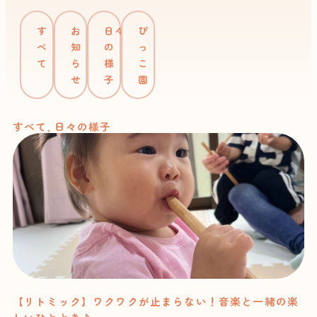
す
お
日々
ぴ
べ
知
の
っ
て
ら
様
こ
せ
子
園
すべて
,
日々の様子
【リトミック】ワクワクが止まらない！音楽と一緒の楽