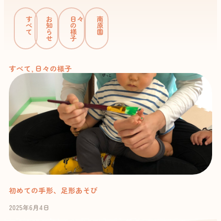
す
お
日々
南
べ
知
の
原
て
ら
様
園
せ
子
すべて
,
日々の様子
初めての手形、足形あそび
2025年6月4日